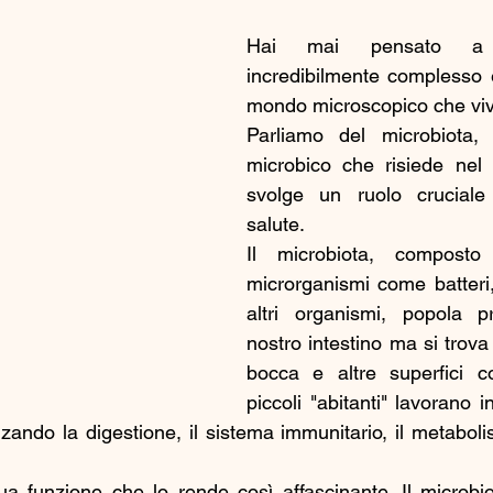
Hai mai pensato a 
incredibilmente complesso e 
mondo microscopico che vive
Parliamo del microbiota,
microbico che risiede nel 
svolge un ruolo cruciale
salute.
Il microbiota, composto 
microrganismi come batteri, 
altri organismi, popola pr
nostro intestino ma si trova
bocca e altre superfici co
piccoli "abitanti" lavorano in
zando la digestione, il sistema immunitario, il metaboli
a funzione che lo rende così affascinante. Il microbio