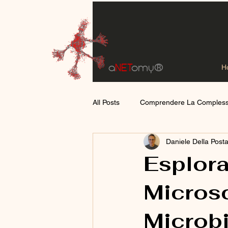
a
NET
omy
®
H
All Posts
Comprendere La Compless
Daniele Della Post
Esplor
Microsc
Microb