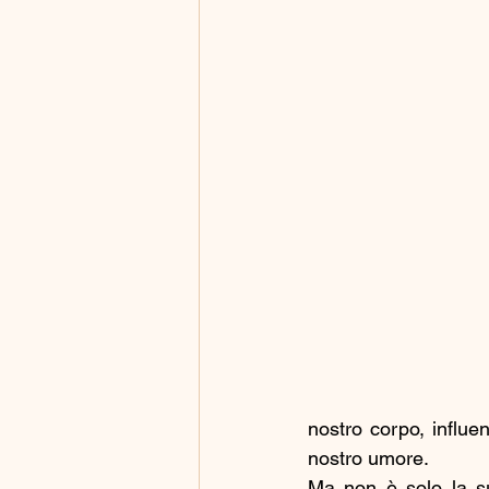
nostro corpo, influen
nostro umore.
Ma non è solo la su