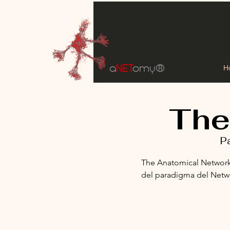
a
NET
omy
®
H
The
P
The Anatomical Network è
del paradigma del Networ
che sentono il bisogno di
loro ambito lavorativo. 
formazione di alto livell
scienza della Networks M