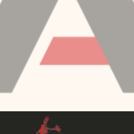
 Network descrive il mezzo fisico nel quale fluisce l’informazion
 nel corpo umano. Come prima accennato, la comunicazione meccan
 le cellule comunicano meccanicamente tra loro anche a distanza a
 la continuità tra i tessuti ma soprattutto l’organizzazione struttur
e la biotensegrità. L’applicazione del concetto di biotensegrità ma
bioingegneria meccanica per la realizzazione di protesi con funzi
endendo il fenomeno di comunicazione meccanica dalle singole cel
Morfologica. La riduzione o il sovraccarico del flusso di informaz
work, può generare dei veri e propri guasti nella rete e quindi da
ema osteo-articolare e muscolare. L’improvvisa acutizzazione di u
, deve essere considerato come l’effetto di un alterato adattament
varia natura che determinano l’aumento delle forze meccaniche ten
ano che nella maggior parte dei casi i dolori del sistema biomecc
singole parti anatomiche o stati patologici specifici, bensì sono ca
ente dipendono dalla partecipazione di più fattori. La nostra idea 
icopre un ruolo importante nella perturbazione della funzione di m
 disfunzionale, attivatore di dolore e ridotta efficacia del movim
itto può essere definito allostatico e in condizioni di sovraccarico
erminare patologie più gravi ed infortuni.
