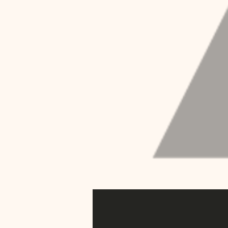
L’IDEA – il Biomechanical
costantemente in circolo
ambiti. Si sa oramai che
chiamato durotassi, mentre
dato origine a teorie com
sempre più utilizzato in 
di nuova generazione, est
il nome di Comunicazione 
anatomiche o nodi del net
acute e croniche del sist
ginocchio o di un muscolo
biomeccanico a stress di 
evidenze cliniche conferm
a problematiche locali di 
aspecificità e frequentem
strutturale sicuramente r
agisce come un meccanismo
disfunzionale appena descr
biomeccanico potrebbe det