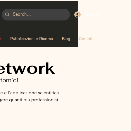
Accedi
k
Pubblicazioni e Ricerca
Blog
Contatti
etwork
atomici
e l’applicazione scientifica 
ere quanti più professionisti 
te più efficaci ed utili nel 
mpio progetto che prevede una 
 ben rappresentata nella 
alisi sta modificando 