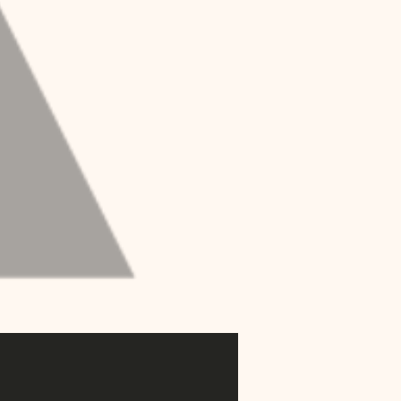
e meccanica che è 
ica è studiata in diversi 
ttraverso il fenomeno 
ale di cellule e organismi, ha 
 soprattutto di network viene 
oni motorie complesse e robot 
lule ai tessuti in cui prende 
ioni in una o più parti 
re origine a sintomatologie 
n dolore ad un gomito, ad un 
o dell’intero network 
sionali nel corpo. Le 
anico non sono riconducibili 
ratterizzati da una forte 
è che il sovraccarico 
ovimento, che nel tempo 
ento. Il modello 
 allostatico il sistema 