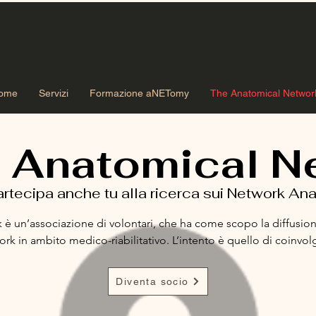
ome
Servizi
Formazione aNETomy
The Anatomical Networ
 Anatomical N
artecipa anche tu alla ricerca sui Network An
 un’associazione di volontari, che ha come scopo la diffusione 
k in ambito medico-riabilitativo. L’intento è quello di coinvolg
 innovarsi, anche attraverso nuovi strumenti capaci di dare rispos
Associarsi a The Anatomical Network significa far parte di un a
Diventa socio
o in ambito clinico e terapeutico grazie ad una visione sistemica
edicine. Lo studio delle reti complesse e l’uso della network an