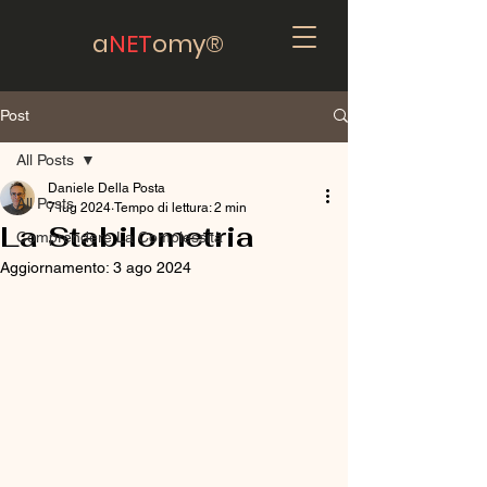
a
NET
omy®
Post
All Posts
Daniele Della Posta
All Posts
7 lug 2024
Tempo di lettura: 2 min
La Stabilometria
Comprendere La Complessità
Aggiornamento:
3 ago 2024