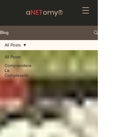
a
NET
omy®
Blog
All Posts
All Posts
Comprendere
La
Complessità