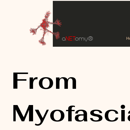
a
NET
omy
®
H
From
Myofasci