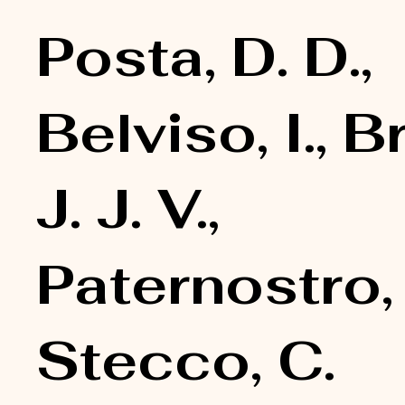
Posta, D. D.,
Belviso, I., 
J. J. V.,
Paternostro, 
Stecco, C.