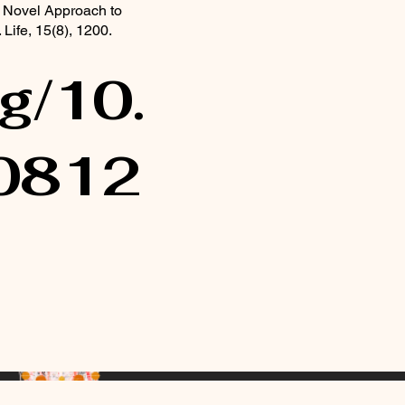
A Novel Approach to
Life, 15(8), 1200.
rg/10.
50812