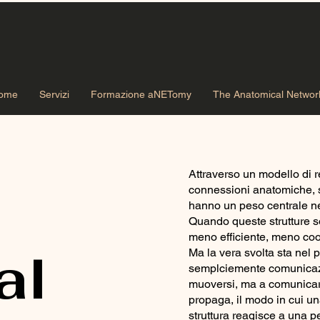
ome
Servizi
Formazione aNETomy
The Anatomical Networ
Attraverso un modello di
connessioni anatomiche, 
hanno un peso centrale ne
Quando queste strutture s
meno efficiente, meno coor
al
Ma la vera svolta sta nel
semplciemente comunicazion
muoversi, ma a comunicare 
propaga, il modo in cui un
struttura reagisce a una pe