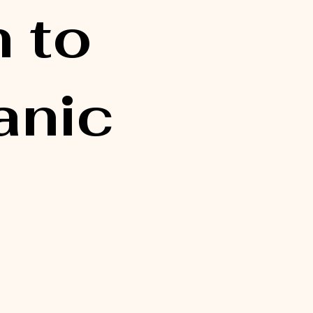
 to
anic