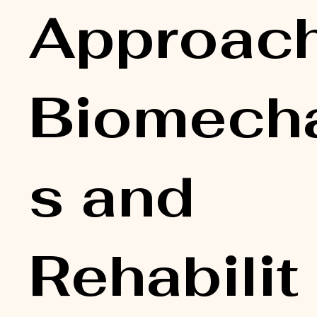
Approach
Biomech
s and
Rehabilit