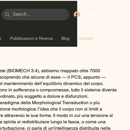
Accedi
k
Pubblicazioni e Ricerca
Blog
Contatti
 rete (BIOMECH 3.4), abbiamo mappato oltre 7000
scoprendo che alcune di esse — il PCS, appunto —
l mantenimento dell’equilibrio dinamico del corpo.
ono in sofferenza o compromesse, tutto il sistema diventa
dinato, più soggetto a dolore e disfunzioni.
 paradigma della Morphological Transduction o più
e morfologica: l’idea che il corpo non si limiti a
attraverso le sue forme. Il modo in cui una tensione si
a spinta si redistribuisce lungo le fasce, o come una
rturbazione, ci parla di un'intelligenza distribuita nella